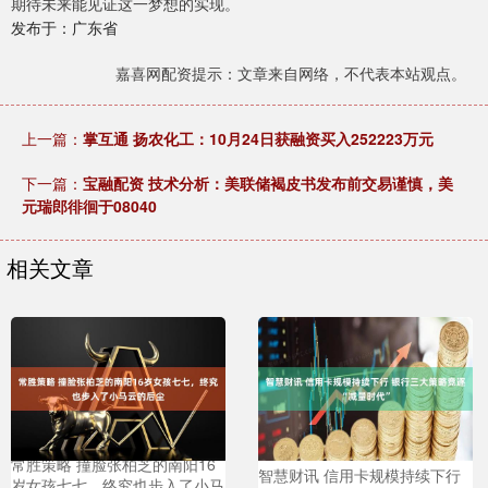
期待未来能见证这一梦想的实现。
发布于：广东省
嘉喜网配资提示：文章来自网络，不代表本站观点。
上一篇：
掌互通 扬农化工：10月24日获融资买入252223万元
下一篇：
宝融配资 技术分析：美联储褐皮书发布前交易谨慎，美
元瑞郎徘徊于08040
相关文章
常胜策略 撞脸张柏芝的南阳16
智慧财讯 信用卡规模持续下行
岁女孩七七，终究也步入了小马