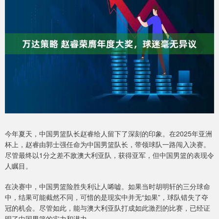
今年夏天，中国男篮队长赵睿给人留下了深刻的印象。在2025年亚洲
杯上，赵睿由郭士强任命为中国男篮队长，带领球队一路闯入决赛。
尽管最终以1分之差不敌澳大利亚队，获得亚军，但中国男篮的表现令
人瞩目。
在决赛中，中国男篮险胜失利让人唏嘘。如果当时胡明轩的三分球命
中，结果可能截然不同，可惜的是现实中并无“如果”，球队错失了夺
冠的机会。尽管如此，能与澳大利亚队打成如此激烈的比赛，已经证
明了中国男篮的实力和潜力。