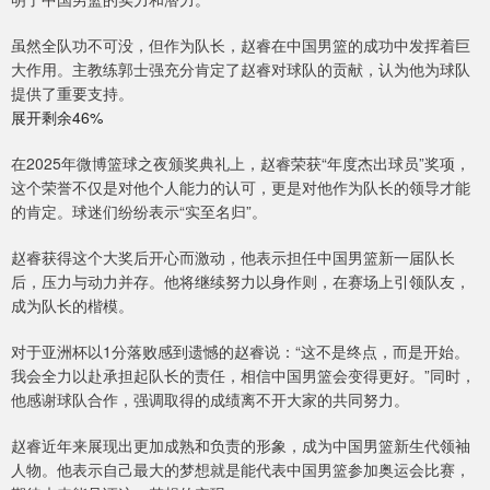
虽然全队功不可没，但作为队长，赵睿在中国男篮的成功中发挥着巨
大作用。主教练郭士强充分肯定了赵睿对球队的贡献，认为他为球队
提供了重要支持。
展开剩余46%
在2025年微博篮球之夜颁奖典礼上，赵睿荣获“年度杰出球员”奖项，
这个荣誉不仅是对他个人能力的认可，更是对他作为队长的领导才能
的肯定。球迷们纷纷表示“实至名归”。
赵睿获得这个大奖后开心而激动，他表示担任中国男篮新一届队长
后，压力与动力并存。他将继续努力以身作则，在赛场上引领队友，
成为队长的楷模。
对于亚洲杯以1分落败感到遗憾的赵睿说：“这不是终点，而是开始。
我会全力以赴承担起队长的责任，相信中国男篮会变得更好。”同时，
他感谢球队合作，强调取得的成绩离不开大家的共同努力。
赵睿近年来展现出更加成熟和负责的形象，成为中国男篮新生代领袖
人物。他表示自己最大的梦想就是能代表中国男篮参加奥运会比赛，