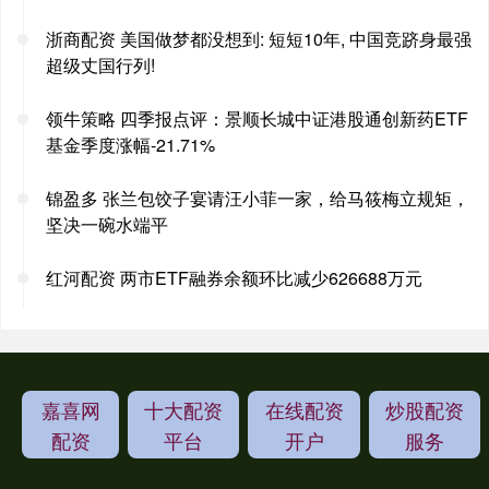
浙商配资 美国做梦都没想到: 短短10年, 中国竞跻身最强
超级丈国行列!
领牛策略 四季报点评：景顺长城中证港股通创新药ETF
基金季度涨幅-21.71%
锦盈多 张兰包饺子宴请汪小菲一家，给马筱梅立规矩，
坚决一碗水端平
红河配资 两市ETF融券余额环比减少626688万元
嘉喜网
十大配资
在线配资
炒股配资
配资
平台
开户
服务