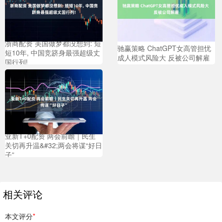
浙商配资 美国做梦都没想到: 短
驰赢策略 ChatGPT女高管担忧
短10年, 中国竞跻身最强超级丈
成人模式风险大 反被公司解雇
国行列!
亚新T+0配资 两会前瞻｜民生
关切再升温&#32;两会将谋“好日
子”
相关评论
本文评分
*