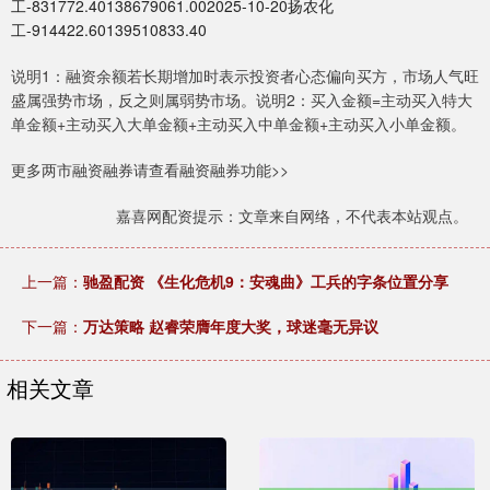
工-831772.40138679061.002025-10-20扬农化
工-914422.60139510833.40
说明1：融资余额若长期增加时表示投资者心态偏向买方，市场人气旺
盛属强势市场，反之则属弱势市场。说明2：买入金额=主动买入特大
单金额+主动买入大单金额+主动买入中单金额+主动买入小单金额。
更多两市融资融券请查看融资融券功能>>
嘉喜网配资提示：文章来自网络，不代表本站观点。
上一篇：
驰盈配资 《生化危机9：安魂曲》工兵的字条位置分享
下一篇：
万达策略 赵睿荣膺年度大奖，球迷毫无异议
相关文章