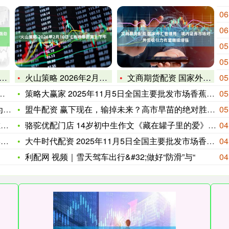
06
06
05
05
火山策略 2026年2月10日《市场零距离》下午
文商期货配资 国家外汇管理局：境内证券市场对外资吸引力有望继
05
策略大赢家 2025年11月5日全国主要批发市场香蕉价格行情
05
，
盟牛配资 赢下现在，输掉未来？高市早苗的绝对胜利与日本战略孤
05
的
骆驼优配门店 14岁初中生作文《藏在罐子里的爱》看哭全网
04
红
大牛时代配资 2025年11月5日全国主要批发市场香菇价格行
04
利配网 视频｜雪天驾车出行&#32;做好“防滑”与“
04