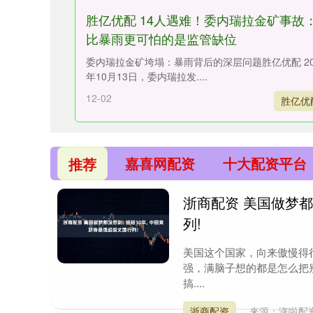
胜亿优配 14人遇难！委内瑞拉金矿事故
比暴雨更可怕的是监管缺位
委内瑞拉金矿垮塌：暴雨背后的深层问题胜亿优配 20
年10月13日，委内瑞拉发....
12-02
胜亿优
嘉喜网配资
十大配资平台
推荐
浙商配资 美国做梦都
列!
美国这个国家，向来傲慢得
强，满脑子想的都是怎么把
搞....
浙商配资
来源：涨啦配