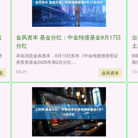
我
金风资本 基金分红：中金纯债基金9月17日
台
分红
土
册
本站消息金风资本，9月13日发布《中金纯债债券型证
特
券投资基金2025年第2次分红....
面
09-21
10
盈
金风资本