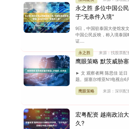
永之胜 多位中国公民
于“无条件入境”
9日，中国驻泰国大使馆发
中国公民反映，称入境泰国
证....
永之胜
来源：找股票配
鹰眼策略 默茨威胁塞
► 文 观察者网 陈思佳 
题。据塞尔维亚N1电视台6月
深证成指
14144.20
6.15
1.47%
258.49
1
鹰眼策略
来源：深圳配
宏粤配资 越南政治大
久?