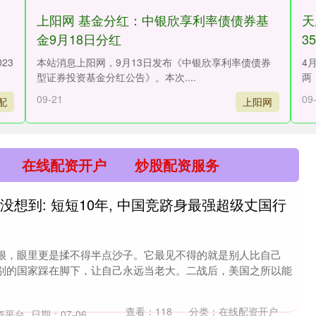
：
上阳网 基金分红：中银欣享利率债债券基
天
金9月18日分红
3
23
本站消息上阳网，9月13日发布《中银欣享利率债债券
4
型证券投资基金分红公告》。本次....
两，
09-21
09
配
上阳网
在线配资开户
炒股配资服务
没想到: 短短10年, 中国竞跻身最强超级丈国行
很，眼里更是揉不得半点沙子。它最见不得的就是别人比自己
别的国家踩在脚下，让自己永远当老大。二战后，美国之所以能
查看：
118
分类：
在线配资开户
资平台
日期：07-06