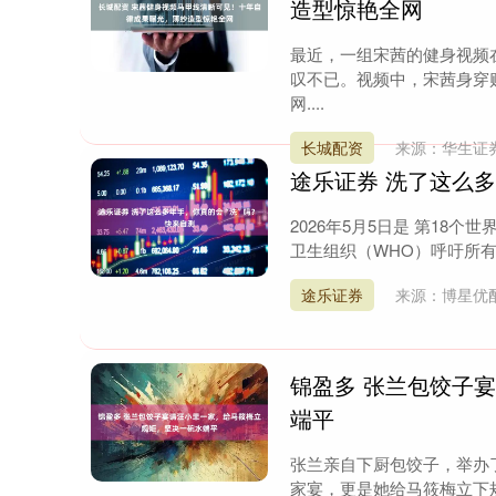
造型惊艳全网
最近，一组宋茜的健身视频
叹不已。视频中，宋茜身穿
网....
长城配资
来源：华生证
途乐证券 洗了这么多
2026年5月5日是 第18个世界
卫生组织（WHO）呼吁所有医
途乐证券
来源：博星优
锦盈多 张兰包饺子
端平
张兰亲自下厨包饺子，举办
家宴，更是她给马筱梅立下