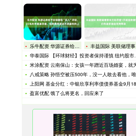
乐牛配资 华源证券给予安琪酵母“买入”评级，Q3毛利率显著改
丰益国际 美联储理事米兰称尽管1月就业数据强劲 仍有诸多理由
华泰国际 【环球财经】投资者保持谨慎 纽约股市三大股指5日均
米涂配资 云南保山：女孩一年蹭近百场婚宴，就为索要剩菜剩饭
八戒策略 孙悟空被压500年，没一人敢去看他，唯一给他送桃
上阳网 基金分红：中银欣享利率债债券基金9月18日分
盈富优配 饿了么将更名，回应来了