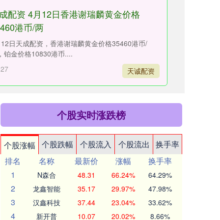
成配资 4月12日香港谢瑞麟黄金价格
5460港币/两
月12日天成配资，香港谢瑞麟黄金价格35460港币/
铂金价格10830港币....
-27
天诚配资
个股实时涨跌榜
个股跌幅
个股流入
个股流出
换手率
个股涨幅
排名
名称
最新价
涨幅
换手率
1
N森合
48.31
66.24%
64.29%
2
龙鑫智能
35.17
29.97%
47.98%
3
汉鑫科技
37.44
23.04%
33.62%
4
新开普
10.07
20.02%
8.66%