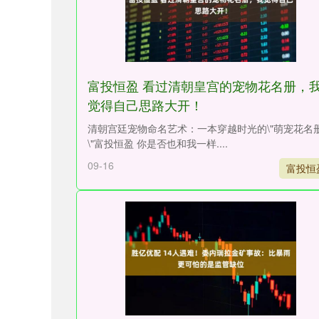
富投恒盈 看过清朝皇宫的宠物花名册，
觉得自己思路大开！
清朝宫廷宠物命名艺术：一本穿越时光的\"萌宠花名
\"富投恒盈 你是否也和我一样....
09-16
富投恒