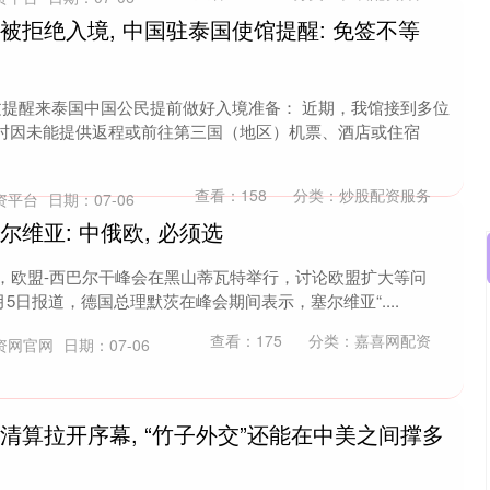
被拒绝入境, 中国驻泰国使馆提醒: 免签不等
文提醒来泰国中国公民提前做好入境准备： 近期，我馆接到多位
时因未能提供返程或前往第三国（地区）机票、酒店或住宿
查看：
158
分类：
炒股配资服务
资平台
日期：07-06
尔维亚: 中俄欧, 必须选
近日，欧盟-西巴尔干峰会在黑山蒂瓦特举行，讨论欧盟扩大等问
5日报道，德国总理默茨在峰会期间表示，塞尔维亚“....
沪深300
4658.15
.86%
57.22
1.24%
查看：
175
分类：
嘉喜网配资
资网官网
日期：07-06
清算拉开序幕, “竹子外交”还能在中美之间撑多