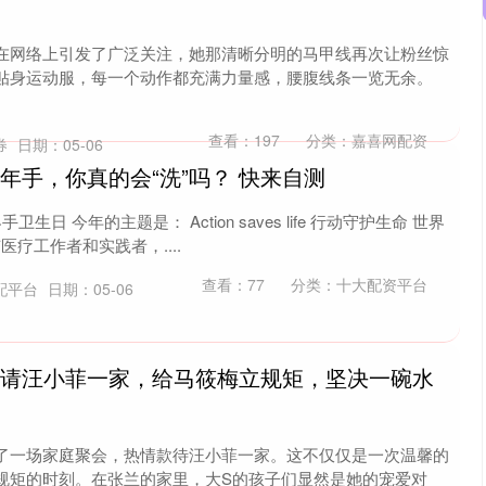
在网络上引发了广泛关注，她那清晰分明的马甲线再次让粉丝惊
贴身运动服，每一个动作都充满力量感，腰腹线条一览无余。
查看：
197
分类：
嘉喜网配资
券
日期：05-06
年手，你真的会“洗”吗？ 快来自测
手卫生日 今年的主题是： Action saves life 行动守护生命 世界
疗工作者和实践者，....
查看：
77
分类：
十大配资平台
配平台
日期：05-06
宴请汪小菲一家，给马筱梅立规矩，坚决一碗水
了一场家庭聚会，热情款待汪小菲一家。这不仅仅是一次温馨的
规矩的时刻。在张兰的家里，大S的孩子们显然是她的宠爱对