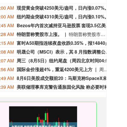
:00 AM
现货黄金突破4250美元/盎司，日内涨0.07%。
现货黄
:00 AM
纽约期金突破4310美元/盎司，日内涨0.10%。
纽约期
:45 AM
Bezos年内首次减持亚马逊股票 套现3.5亿美元
亚马逊
:28 AM
特朗普称赞股市上涨。
特朗普称赞股市上涨。
:15 AM
富时A50期指连续夜盘收跌0.35%，报14840点。
富时A
:08 AM
明晟公司（MSCI）表示，其 8 月指数调整公告定于 2026 年 8 月 12 日发布，且将在概要公告发布后即刻向客户提供详细的调仓信息。
明晟公
:07 AM
周三（8月5日）纽约尾盘（周四北京时间04:59），离岸人民币（CNH）兑美元报6.7482元，较周二纽约尾盘跌2点，日内整体交投于6.7449-6.7501元区间。
周三（
:56 AM
国际金价涨超4%，重返4200美元上方
周三（8月5日）纽约尾盘，现货黄金涨4.11%，报4245.39美元/盎司，亚太盘初以来持续上涨，北京时间23:00以来高位窄幅震荡、02:23刷新日高至4267.78美元。现货白银涨4.12%，报62.0075美元/盎司，亚太盘初以来也持续走高、22:10刷新日高至62.7770美元。COMEX铜期货涨1.47%，报6.7410美元/磅，02:30曾涨至6.7650美元。现货铂金跌0.10%，现货钯金涨1.33%。在美股时段交易的费城金银指数收涨6.86%，报345.93点，美股盘初持续上涨、22:00以来高位震荡。在全球市场全天交易的纽约证交所ARCA金矿开采商指数涨7.33%，报2395.57点，亚太盘初以来维持微幅上涨状态、持稳于2250点附近，美股开盘时跳空走高至2350点上方、随后高位震荡。在美股时段交易的原材料指数收涨1.62%，金属与矿业指数收涨1.42%。
:49 AM
8月6日美股成交额前20：马斯克称SpaceX未来AI基建只用英伟达芯片
周三美
:39 AM
美联储理事库克警告通胀固化风险 称必要时将支持加息
美联