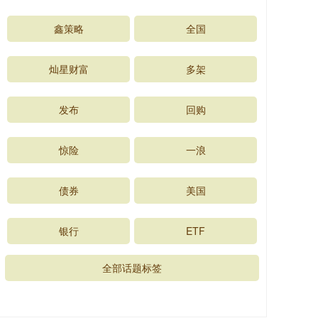
鑫策略
全国
灿星财富
多架
发布
回购
惊险
一浪
债券
美国
银行
ETF
全部话题标签