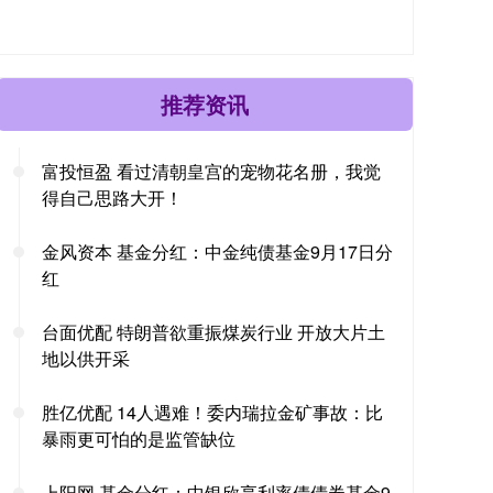
推荐资讯
富投恒盈 看过清朝皇宫的宠物花名册，我觉
得自己思路大开！
金风资本 基金分红：中金纯债基金9月17日分
红
台面优配 特朗普欲重振煤炭行业 开放大片土
地以供开采
胜亿优配 14人遇难！委内瑞拉金矿事故：比
暴雨更可怕的是监管缺位
上阳网 基金分红：中银欣享利率债债券基金9