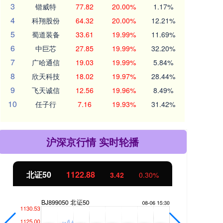
3
锴威特
77.82
20.00%
1.17%
4
科翔股份
64.32
20.00%
12.21%
5
蜀道装备
33.61
19.99%
11.69%
6
中巨芯
27.85
19.99%
32.20%
7
广哈通信
19.03
19.99%
5.84%
8
欣天科技
18.02
19.97%
28.44%
9
飞天诚信
12.56
19.96%
8.49%
10
任子行
7.16
19.93%
31.42%
沪深京行情 实时轮播
北证50
1122.88
创业
3.42
0.30%