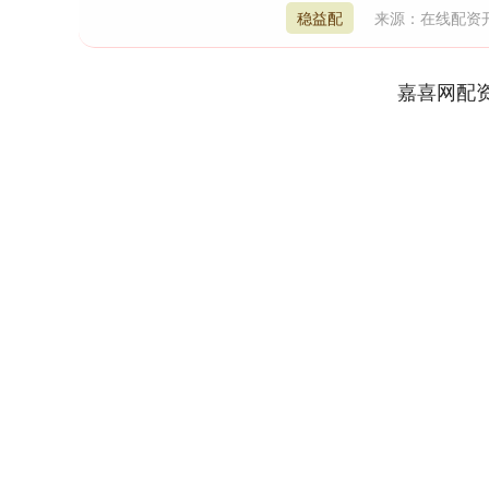
稳益配
来源：在线配资
嘉喜网配
深证成指
14110.12
1.92
0.57%
-34.08
-