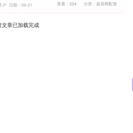
查看：
224
分类：
嘉喜网配资
开户
日期：09-21
资文章已加载完成
沪深300
4651.31
0.24%
-6.85
-0.15%