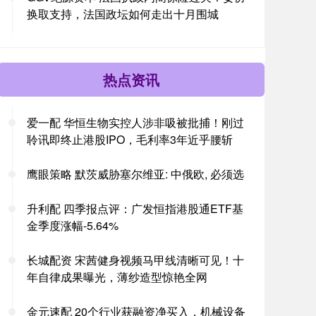
换取支持，法国政坛如何走出十月围城
热点资讯
爱一配 华恒生物实控人涉非吸被批捕！刚过
聆讯即终止港股IPO，毛利率3年近乎腰斩
鹰眼策略 默茨威胁塞尔维亚: 中俄欧, 必须选
升利配 四季报点评：广发恒指港股通ETF基
金季度涨幅-5.64%
长城配资 宋茜健身视频马甲线清晰可见！十
年自律成果曝光，薄纱造型惊艳全网
金元速配 20个行业获融资净买入，机械设备