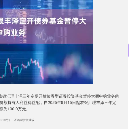
证成指
14311.01
沪深300
200.89
1.42%
于农银汇理丰泽三年定期开放债券型证券投资基金暂停大额申购业务的
额持有人利益稳益配，自2025年9月15日起农银汇理丰泽三年定
100.0万元。
40019号），不构成投资建议。