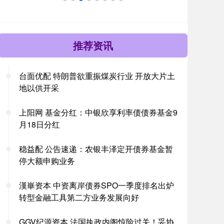
推荐资讯
台面优配 特朗普欲重振煤炭行业 开放大片土
地以供开采
上阳网 基金分红：中银欣享利率债债券基金9
月18日分红
稳益配 公告速递：农银丰泽定开债券基金暂
停大额申购业务
漢崋资本 中资离岸债券SPO一季度排名出炉
转型金融工具第二方业务发展向好
GGV纪源资本 法国执政内阁惊险过关！妥协