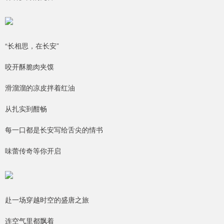
“长相思，在长安”
咬开酥脆肉夹馍
滑溜溜的凉皮拌着红油
从扎实到酣畅
每一口都是长安写给舌尖的情书
味蕾传奇等你开启
赴一场穿越时空的盛唐之旅
连空气里都飘着