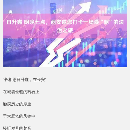
“长相思日升鑫，在长安”
在城墙斑驳的砖石上
触摸历史的厚重
于大雁塔的风铃中
聆听岁月的梵音