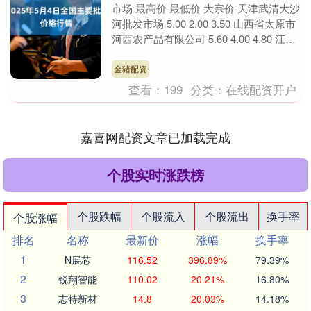
市场 最高价 最低价 大宗价 天津武清大沙
河批发市场 5.00 2.00 3.50 山西省太原市
河西农产品有限公司 5.60 4.00 4.80 江西
乐平蔬菜农....
金猪配资
查看：
199
分类：
在线配资开户
嘉喜网配资文章已加载完成
个股实时涨跌榜
个股跌幅
个股流入
个股流出
换手率
个股涨幅
排名
名称
最新价
涨幅
换手率
1
N展芯
116.52
396.89%
79.39%
2
锐翔智能
110.02
20.21%
16.80%
3
志特新材
14.8
20.03%
14.18%