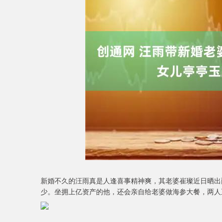
深证成指
14311.01
9.68
1.02%
200.89
1
新婚不久的汪雨真是人逢喜事精神爽，其老婆崔璨近日晒出
少。坐拥上亿资产的他，还会亲自给老婆做海参大餐，两人