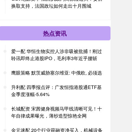
换取支持，法国政坛如何走出十月围城
热点资讯
爱一配 华恒生物实控人涉非吸被批捕！刚过
聆讯即终止港股IPO，毛利率3年近乎腰斩
鹰眼策略 默茨威胁塞尔维亚: 中俄欧, 必须选
升利配 四季报点评：广发恒指港股通ETF基
金季度涨幅-5.64%
长城配资 宋茜健身视频马甲线清晰可见！十
年自律成果曝光，薄纱造型惊艳全网
金元速配 20个行业获融资净买入，机械设备