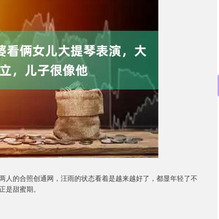
沪深300
4694.44
.42%
43.13
0.93%
两人的合照创通网，汪雨的状态看着是越来越好了，都显年轻了不
正是甜蜜期。