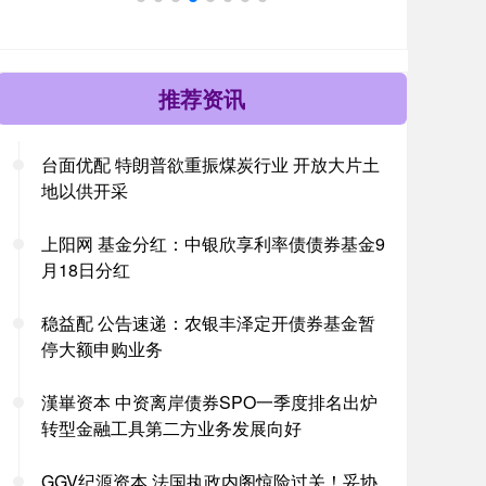
推荐资讯
台面优配 特朗普欲重振煤炭行业 开放大片土
地以供开采
上阳网 基金分红：中银欣享利率债债券基金9
月18日分红
稳益配 公告速递：农银丰泽定开债券基金暂
停大额申购业务
漢崋资本 中资离岸债券SPO一季度排名出炉
转型金融工具第二方业务发展向好
GGV纪源资本 法国执政内阁惊险过关！妥协