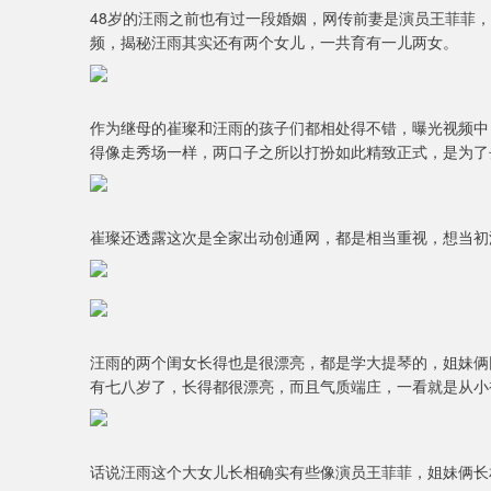
48岁的汪雨之前也有过一段婚姻，网传前妻是演员王菲菲，
频，揭秘汪雨其实还有两个女儿，一共育有一儿两女。
作为继母的崔璨和汪雨的孩子们都相处得不错，曝光视频中
得像走秀场一样，两口子之所以打扮如此精致正式，是为了
崔璨还透露这次是全家出动创通网，都是相当重视，想当初
汪雨的两个闺女长得也是很漂亮，都是学大提琴的，姐妹俩
有七八岁了，长得都很漂亮，而且气质端庄，一看就是从小
话说汪雨这个大女儿长相确实有些像演员王菲菲，姐妹俩长