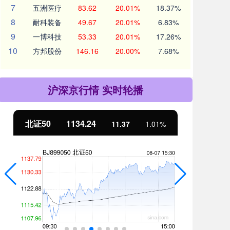
7
五洲医疗
83.62
20.01%
18.37%
8
耐科装备
49.67
20.01%
6.83%
9
一博科技
53.33
20.01%
17.26%
10
方邦股份
146.16
20.00%
7.68%
沪深京行情 实时轮播
北证50
1134.24
创
11.37
1.01%