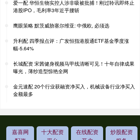
爱一配 华恒生物实控人涉非吸被批捕！刚过聆讯即终止
港股IPO，毛利率3年近乎腰斩
鹰眼策略 默茨威胁塞尔维亚: 中俄欧, 必须选
升利配 四季报点评：广发恒指港股通ETF基金季度涨
幅-5.64%
长城配资 宋茜健身视频马甲线清晰可见！十年自律成果
曝光，薄纱造型惊艳全网
金元速配 20个行业获融资净买入，机械设备行业净买入
金额最多
嘉喜网
十大配资
在线配资
炒股配资