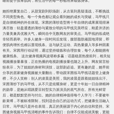
睡前徒手按摩肌肉，将生活中的每一秒都用来锻炼身体。
她拒绝重复自己，从甜宠剧到职场剧，从古装到悬疑谍战，不断挑战
不同类型角色。每一个角色都让观众看到她的成长与突破，马甲线只
是自律精神的外在体现。宋茜的薄纱造型将十年自律的成果展现得淋
漓尽致：轻盈通透的薄纱与紧致分明的马甲线完美呼应，刚柔并济的
力量美兼具优雅大气，瞬间击中无数网友的审美点。马甲线的练成绝
非轻而易举。许多人健身一段时间后发现，腹部脂肪顽固地滞留，即
便肌肉增长也难以显现线条。这与缺乏运动、高热量摄入等多种因素
有关。宋茜用行动证明，通过坚持锻炼和合理饮食，每个人都能拥有
健康线条。 这次健身视频风波堪称多赢：话题稳居热搜前列，相关短
视频播放量暴涨，正在热播的电视剧播放量也随之上升。网友留言纷
纷表示，为了姐姐的身材和演技，这部剧必追。更有趣的是，她早前
分享的居家健身视频被大量翻出，带动跟宋茜练马甲线话题登上健身
榜，不少人笑称：别人的凌晨是美照，我的凌晨是跟着姐姐练出汗。
宋茜薄纱下的马甲线，从不只是炫耀身材，更是十年如一日自律精神
的勋章，是她从唱跳爱豆转型实力派演员的底气所在。所有光鲜背
后，都是默默坚持与付出。她的自律精神值得每个人学习：不要被年
龄束缚，不被标准限制，找到适合自己的运动方式，把健康生活融入
日常。马甲线只是外在表现，真正的美丽源于内心的自信和坚持。宋
茜健身视频马甲线清晰的事件告诉我们：自律不仅能成就美貌，更能