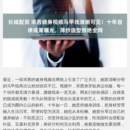
最近，一组宋茜的健身视频在网络上引发了广泛关注，她那清晰分明
的马甲线再次让粉丝惊叹不已。视频中，宋茜身穿贴身运动服，每一
个动作都充满力量感，腰腹线条一览无余。网友们纷纷感叹：自律真
的能成就美貌！作为从韩国女子组合出道多年的艺人，宋茜的自律早
已成为圈内公认的标杆。十年如一日，她坚持健身训练，把身材管理
融入生活日常。即便转型为演员，她也从未松懈。她曾分享过自己的
健身秘诀：不刻意忌口，但坚持低油少盐的饮食，吃泡面时会搭配金
针菇、豆腐补充营养；将碎片时间充分利用，抱着宠物做负重深蹲，