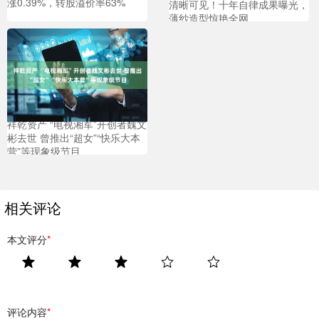
涨0.39%，转股溢价率63%
清晰可见！十年自律成果曝光，
薄纱造型惊艳全网
祥乾资产 “电视湘军”开创者魏文
彬去世 曾推出“超女”“快乐大本
营”等现象级节目
相关评论
本文评分
*
评论内容
*