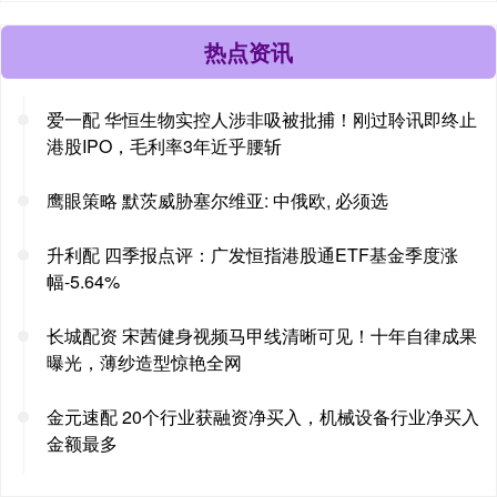
热点资讯
爱一配 华恒生物实控人涉非吸被批捕！刚过聆讯即终止
港股IPO，毛利率3年近乎腰斩
鹰眼策略 默茨威胁塞尔维亚: 中俄欧, 必须选
升利配 四季报点评：广发恒指港股通ETF基金季度涨
幅-5.64%
长城配资 宋茜健身视频马甲线清晰可见！十年自律成果
曝光，薄纱造型惊艳全网
金元速配 20个行业获融资净买入，机械设备行业净买入
金额最多