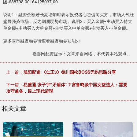
团-638798.00164125037.00
说明1：融资余额若长期增加时表示投资者心态偏向买方，市场人气旺
盛属强势市场，反之则属弱势市场。说明2：买入金额=主动买入特大
单金额+主动买入大单金额+主动买入中单金额+主动买入小单金额。
更多两市融资融券请查看融资融券功能>>
嘉喜网配资提示：文章来自网络，不代表本站观点。
上一篇：
旭阳配资 《仁王3》德川国松BOSS无伤思路分享
下一篇：
易盛通 张子宇“矛盾体”？宫鲁鸣谈中国女篮选人：需要
攻守兼备，跟上现代篮球
相关文章