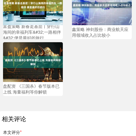
富盈策略 新春走基层丨穿行山
鑫策略 神剑股份：商业航天应
海间的幸福列车&#32;一路相伴
用领域收入占比较小
&#32;便是最好的旅行
盘配资 《三国杀》春节版本已
上线 海量福利等你解锁
相关评论
本文评分
*