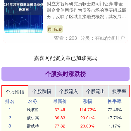
财立方智库研究员耿士威同门证券 非金
融企业信用债作为债券市场的重要组成部
分，反映了区域直接融资概况，其发展与
政策导向、区域经济状况及市场认可度密
切相关。非金融企....
同门证券
查看：
203
分类：
在线配资开户
嘉喜网配资文章已加载完成
个股实时涨跌榜
个股跌幅
个股流入
个股流出
换手率
个股涨幅
排名
名称
最新价
涨幅
换手率
1
N津富
37.49
114.72%
77.46%
2
威尔高
39.83
20.01%
17.76%
3
锴威特
77.82
20.00%
1.17%