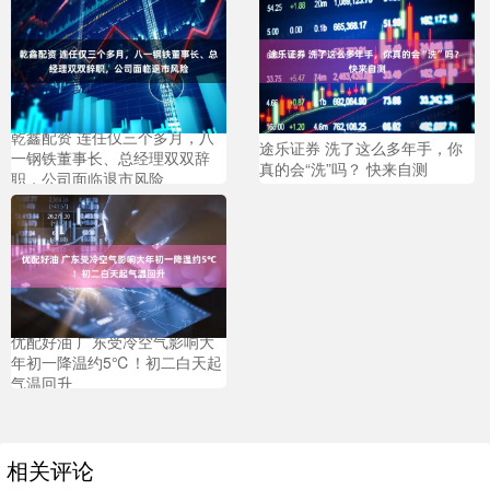
乾鑫配资 连任仅三个多月，八
途乐证券 洗了这么多年手，你
一钢铁董事长、总经理双双辞
真的会“洗”吗？ 快来自测
职，公司面临退市风险
优配好油 广东受冷空气影响大
年初一降温约5℃！初二白天起
气温回升
相关评论