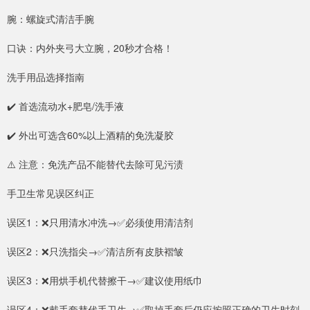
腕：螺旋式清洁手腕
口诀：内外夹弓大立腕，20秒才合格！
洗手用品选择指南
✔️ 首选流动水+肥皂/洗手液
✔️ 外出可选含60%以上酒精的免洗凝胶
⚠️ 注意：免洗产品不能替代去除可见污渍
手卫生常见误区纠正
误区1：❌只用清水冲洗→✅必须使用清洁剂
误区2：❌只洗指尖→✅清洁所有皮肤褶皱
误区3：❌用烘手机代替擦干→✅建议使用纸巾
误区4：❌戴手套替代手卫生→✅取掉手套后仍应按照正确的卫生时刻