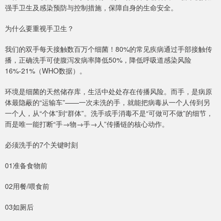
强手卫生及感染预防与控制措施，保障自身的生命安全。
为什么要重视手卫生？
我们的双手每天接触数百万个细菌！80%的常见疾病通过手部接触传
播，正确洗手可使腹泻发病率降低50%，降低呼吸道感染风险
16%-21%（WHO数据）。
环境是细菌的天然储存库，生活中处处存在传播风险。而手，是病原
体最隐蔽的“运输车”——一次未洗的手，就能把病毒从一个人传到另
一个人，从“个体”到“群体”。洗手或手消毒不是“可做可不做”的细节，
而是唯一能打断“手→物→手→人”传播链的核心动作。
必须洗手的7个关键时刻
01准备食物前
02用餐/喂食前
03如厕后