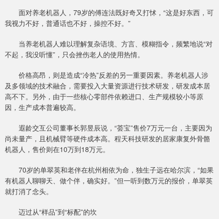
面对养老机器人，79岁的傅连法既好奇又打怵，“这是好东西，可
我视力不好，普通话也不好，操控不好。”
当养老机器人难以理解复杂语境、方言、模糊指令，频繁地说“对
不起，我没听懂”，只会挫伤老人的使用热情。
价格高昂，则是造成“冷热”反差的另一重要因素。养老机器人涉
及多领域的技术融合，需要投入大量资源进行技术研发，研发成本居
高不下。另外，由于一些核心零部件依赖进口、生产规模较小等原
因，生产成本普遍较高。
遐龄交互公司董事长郭昱辰说，“荟宝”售价7万元一台，主要因为
尚未量产，且机械臂等硬件成本高。程天科技研发的居家康复外骨骼
机器人，售价则在10万到18万元。
70岁的单翠英和老伴在杭州相依为命，独生子远在哈尔滨，“如果
有机器人聊聊天、做个伴，确实好。”但一听到数万元的报价，单翠英
就打消了念头。
迈过从“样品”到“标配”的坎