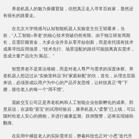
养老机器人的魅力毋庸置疑，但想真正走入寻常百姓家，显然还
有很长的路要走。
在北京大学情感与认知智能机器人实验室主任王韬看来，当
前，“人工智能+养老”的核心技术突破仍然有限。由于独立研发周期
长，且需巨额资金，大多企业并非从零开始创新，而是依托现有技术
成果寻找应用场景，“技术先行、场景适配的路径可能脱离真实需求，
造成大量产品沦为‘展品’。”
智慧养老不是算法堆砌，而是对老人尊严与需求的深度体察。养
老机器人想迈过从“实验室样品”到“家庭标配”的坎，首先，从理念层面
来说，必须形成以用户为中心的产品开发思维，让科技真正“弯”下
腰，接住老人的每一个“用不惯”。
遐龄交互公司正是养老机构和人工智能企业创新孵化的成果。郭
昱辰说，在汲取“荟宝”的试用经验后，康养机器人“柔擎”已上线，可以
随时给老人安心的拥抱，并进行健康监测、跌倒预警，还将实现辅助
翻身。
在应用中捕捉老人的实际需求后，骅羲科技也正对“小悉”迭代升