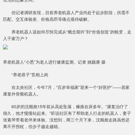
但记者调研发现，目前养老机器人产业尚处于起步阶段，供需不
匹配、交互体验差、价格高昂等痛点亟待破解。
养老机器人该如何尽快完成从“概念期许”到“价值创造”的蜕变，走
入千家万户？
养老机器人“小悉”为老人进行健康监测。记者 姚颍康 摄
“养老搭子”竞相上岗
在太炎社区，今年7月，“百岁幸福家”迎来一个“好医护”——居家
康复外骨骼机器人。
60岁的沈顺彪15年前从高处坠落，瘫痪在床多年。“康复治疗了
很久，他才慢慢站起来。”听说社区有了帮助老人行走的机器人，妻子
张素琴带着老伴来体验。没想到，两三个月下来，沈顺彪走路虽然还
离不开拐杖，但步子越走越稳。