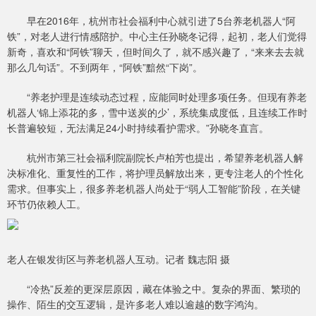
早在2016年，杭州市社会福利中心就引进了5台养老机器人“阿
铁”，对老人进行情感陪护。中心主任孙晓冬记得，起初，老人们觉得
新奇，喜欢和“阿铁”聊天，但时间久了，就不感兴趣了，“来来去去就
那么几句话”。不到两年，“阿铁”黯然“下岗”。
“养老护理是连续动态过程，应能同时处理多项任务。但现有养老
机器人‘锦上添花的多，雪中送炭的少’，系统集成度低，且连续工作时
长普遍较短，无法满足24小时持续看护需求。”孙晓冬直言。
杭州市第三社会福利院副院长卢柏芳也提出，希望养老机器人解
决标准化、重复性的工作，将护理员解放出来，更专注老人的个性化
需求。但事实上，很多养老机器人尚处于“弱人工智能”阶段，在关键
环节仍依赖人工。
老人在银发街区与养老机器人互动。记者 魏志阳 摄
“冷热”反差的更深层原因，藏在体验之中。复杂的界面、繁琐的
操作、陌生的交互逻辑，是许多老人难以逾越的数字鸿沟。