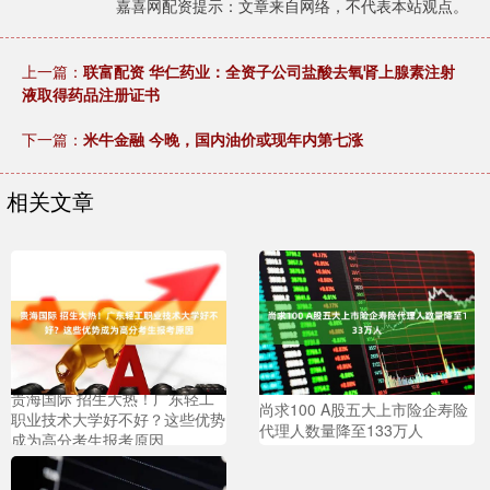
嘉喜网配资提示：文章来自网络，不代表本站观点。
上一篇：
联富配资 华仁药业：全资子公司盐酸去氧肾上腺素注射
液取得药品注册证书
下一篇：
米牛金融 今晚，国内油价或现年内第七涨
相关文章
贵海国际 招生大热！广东轻工
尚求100 A股五大上市险企寿险
职业技术大学好不好？这些优势
代理人数量降至133万人
成为高分考生报考原因